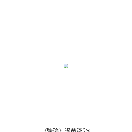
《醫強》潔菌液2%